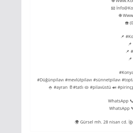
🌐 Www.Ko
📧 İnfo@Ko
🌐 Www
☎️ (
📌 #Ko
📌
📌 #
📌
#Konya
#Düğünpilavı #mevlütpilavı #sünnetpilavı #topta
🍚 #ayran 🥛#tatlı 🥧 #pilavüstü 🍛 #piri
WhatsApp 📞
WhatsApp 📞
🌍 Gürsel mh. 28 nisan cd. İ