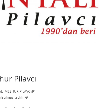
ur Pilavcı
LI MEŞHUR PİLAVCI🌾
latılmaz tadılır 💎