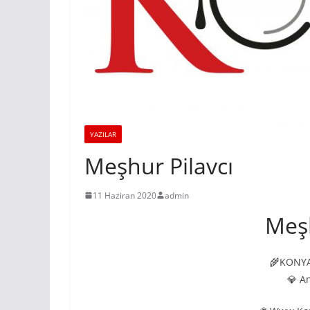
YAZILAR
Meşhur Pilavcı
11 Haziran 2020
admin
Meşh
🌾KONYA
💎 An