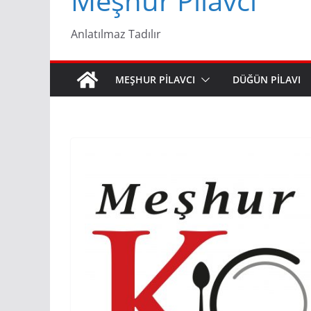
Meşhur Pilavcı
Anlatılmaz Tadılır
MEŞHUR PILAVCI
DÜĞÜN PILAVI