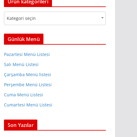
Ürün kategorileri
e
g
Kategori seçin
o
r
i
Günlük Menü
l
e
Pazartesi Menü Listesi
r
Salı Menü Listesi
Çarşamba Menü listesi
Perşembe Menü Listesi
Cuma Menü Listesi
Cumartesi Menü Listesi
Son Yazılar