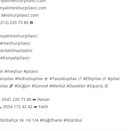
nyalimeshurpilavci.com
nyalimeshurpilavci.com
.Meshurpilavci.com
0212) 220 73 80 ☎️
nyalimeshurpilavci
 #meshurpilavci
Anlatılmaztadılır
 #Konyalipilavci
lı #meşhur #pilavcı
npilav #Nohutlupilav 🍚 #Tavuklupilav 🍗 #Etlipilav 🍖 #pilav
nçpilav 🌾 #Düğün #Sünnet #Mevlüt #Davetler #Sipariş 🛒
 0541 220 73 80 ➡️ Hasan
 0554 173 42 42 ➡️ Fatih
ğdelibahçe sk. no 1/A #Kağıthane #İstanbul