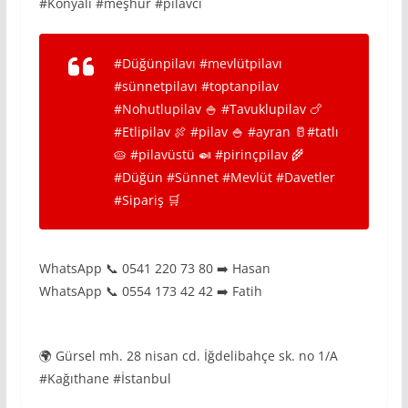
#Konyalı #meşhur #pilavcı
#Düğünpilavı #mevlütpilavı
#sünnetpilavı #toptanpilav
#Nohutlupilav 🍚 #Tavuklupilav 🍗
#Etlipilav 🍖 #pilav 🍚 #ayran 🥛#tatlı
🥧 #pilavüstü 🍛 #pirinçpilav 🌾
#Düğün #Sünnet #Mevlüt #Davetler
#Sipariş 🛒
WhatsApp 📞 0541 220 73 80 ➡️ Hasan
WhatsApp 📞 0554 173 42 42 ➡️ Fatih
🌍 Gürsel mh. 28 nisan cd. İğdelibahçe sk. no 1/A
#Kağıthane #İstanbul