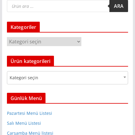
P
ARA
r
o
d
u
c
Kategoriler
t
s
s
e
K
a
r
a
c
t
h
Ürün kategorileri
e
g
Kategori seçin
o
r
i
Günlük Menü
l
e
Pazartesi Menü Listesi
r
Salı Menü Listesi
Çarşamba Menü listesi