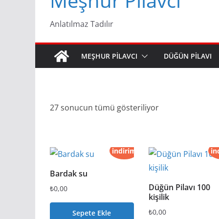
Meşhur Pilavcı
Anlatılmaz Tadılır
MEŞHUR PILAVCI
DÜĞÜN PILAVI
27 sonucun tümü gösteriliyor
indirim
in
Bardak su
Düğün Pilavı 100
₺
0,00
kişilik
₺
0,00
Sepete Ekle