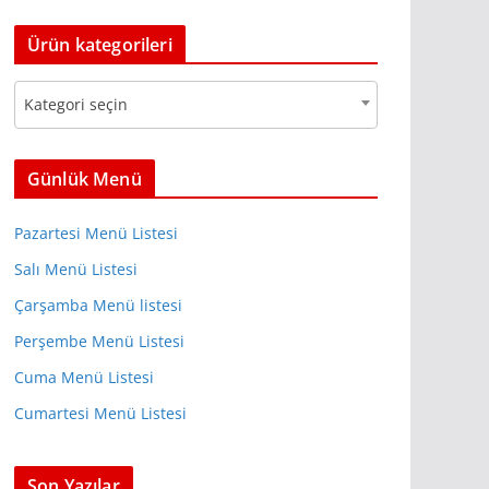
s
t
e
Ürün kategorileri
e
a
g
r
Kategori seçin
o
c
r
h
i
Günlük Menü
l
e
Pazartesi Menü Listesi
r
Salı Menü Listesi
Çarşamba Menü listesi
Perşembe Menü Listesi
Cuma Menü Listesi
Cumartesi Menü Listesi
Son Yazılar