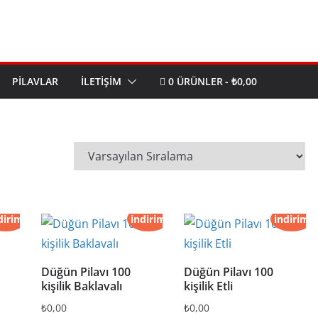
PILAVLAR
İLETIŞIM
0 ÜRÜNLER
₺0,00
dirim
indirim
indirim
Düğün Pilavı 100
Düğün Pilavı 100
kişilik Baklavalı
kişilik Etli
₺
0,00
₺
0,00