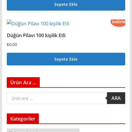
Sepete Ekle
indirim
Düğün Pilavı 100 kişilik Etli
₺
0,00
Sepete Ekle
Ürün Ara …
P
ARA
r
o
d
u
c
Kategoriler
t
s
s
e
K