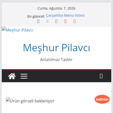
Skip
Cuma, Ağustos 7, 2026
to
Çarşamba Menü listesi
En güncel:
content
Pazartesi Menü Listesi
Cumartesi Menü Listesi
Cuma Menü Listesi
Perşembe Menü Listesi
Meşhur Pilavcı
Anlatılmaz Tadılır
indirim