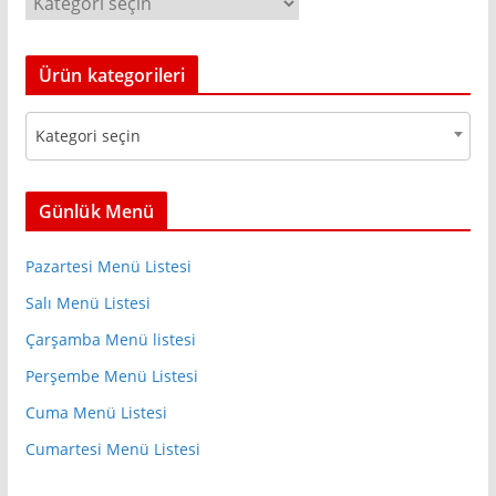
a
r
a
c
t
h
Ürün kategorileri
e
g
Kategori seçin
o
r
i
Günlük Menü
l
e
Pazartesi Menü Listesi
r
Salı Menü Listesi
Çarşamba Menü listesi
Perşembe Menü Listesi
Cuma Menü Listesi
Cumartesi Menü Listesi