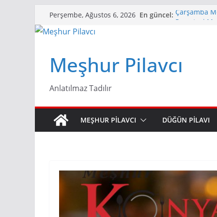
Skip
En güncel:
Çarşamba Me
Perşembe, Ağustos 6, 2026
to
Pazartesi Me
Cumartesi M
content
Cuma Menü L
Perşembe Me
Meşhur Pilavcı
Anlatılmaz Tadılır
MEŞHUR PILAVCI
DÜĞÜN PILAVI