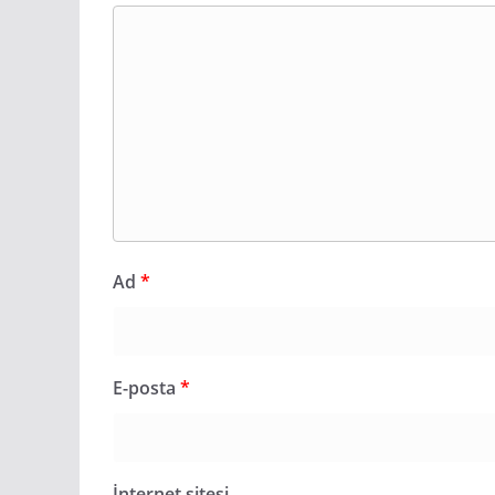
Ad
*
E-posta
*
İnternet sitesi