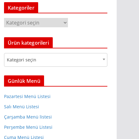
c
Kategoriler
t
s
s
e
K
a
r
a
c
t
h
Ürün kategorileri
e
g
Kategori seçin
o
r
i
Günlük Menü
l
e
Pazartesi Menü Listesi
r
Salı Menü Listesi
Çarşamba Menü listesi
Perşembe Menü Listesi
Cuma Menü Listesi