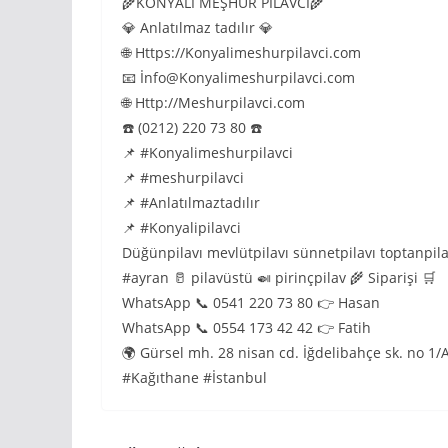
🌾KONYALI MEŞHUR PİLAVCI🌾
💎 Anlatılmaz tadılır 💎
🌐 Https://Konyalimeshurpilavci.com
📧 İnfo@Konyalimeshurpilavci.com
🌐 Http://Meshurpilavci.com
☎️ (0212) 220 73 80 ☎️
📌 #Konyalimeshurpilavci
📌 #meshurpilavci
📌 #Anlatılmaztadılır
📌 #Konyalipilavci
Düğünpilavı mevlütpilavı sünnetpilavı toptanpilav
#ayran 🥛 pilavüstü 🍛 pirinçpilav 🌾 Siparişi 🛒
WhatsApp 📞 0541 220 73 80 👉 Hasan
WhatsApp 📞 0554 173 42 42 👉 Fatih
🌍 Gürsel mh. 28 nisan cd. İğdelibahçe sk. no 1/
#Kağıthane #İstanbul