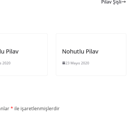
Pilav Şişli
u Pilav
Nohutlu Pilav
s 2020
23 Mayıs 2020
anlar
*
ile işaretlenmişlerdir