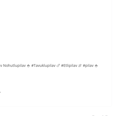
 Nohutlupilav 🍚 #Tavuklupilav 🍗 #Etlipilav 🍖 #pilav 🍚
A