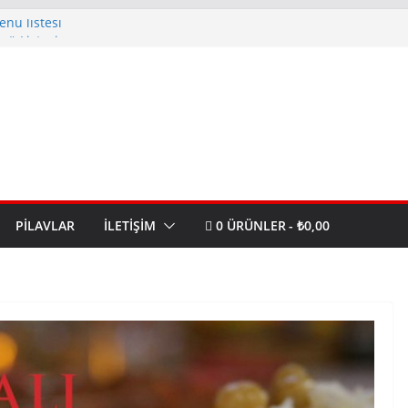
nü listesi
nü Listesi
enü Listesi
istesi
nü Listesi
PILAVLAR
İLETIŞIM
0 ÜRÜNLER
₺0,00